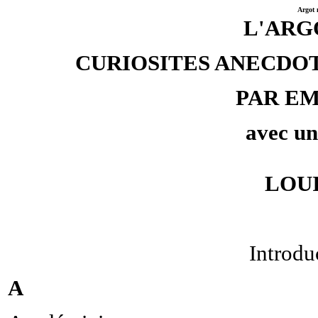
Argot 
L'ARG
CURIOSITES ANECDO
PAR E
avec un
LOU
Introdu
A