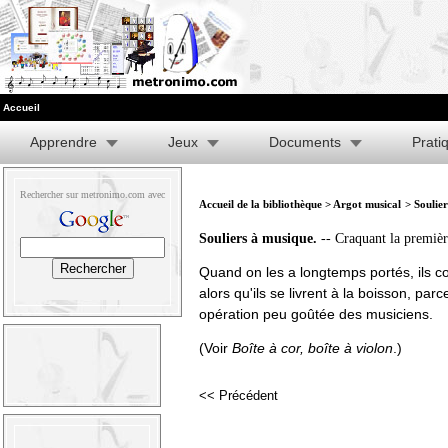
Accueil
Apprendre
Jeux
Documents
Prati
Rechercher sur metronimo.com avec
Accueil de la bibliothèque
>
Argot musical
> Soulie
Souliers à musique.
-- Craquant la première
Quand on les a longtemps portés, ils 
alors qu'ils se livrent à la boisson, parc
opération peu goûtée des musiciens.
(Voir
Boîte à cor
,
boîte à violon
.)
<< Précédent