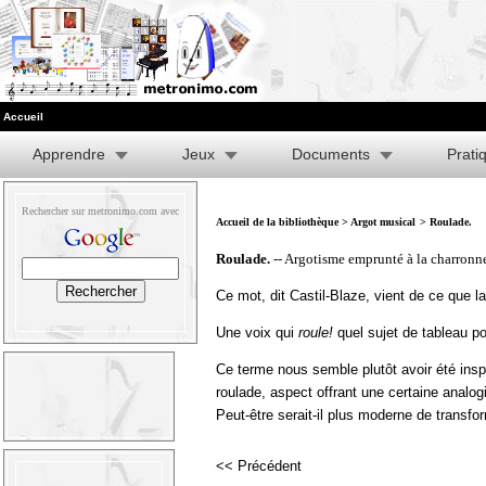
Accueil
Apprendre
Jeux
Documents
Prati
Rechercher sur metronimo.com avec
Accueil de la bibliothèque
>
Argot musical
> Roulade.
Roulade.
-- Argotisme emprunté à la charronne
Ce mot, dit Castil-Blaze, vient de ce que l
Une voix qui
roule!
quel sujet de tableau po
Ce terme nous semble plutôt avoir été insp
roulade, aspect offrant une certaine analog
Peut-être serait-il plus moderne de transfo
<< Précédent