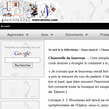
Accueil
Apprendre
Jeux
Documents
Prati
Rechercher sur metronimo.com avec
Accueil de la bibliothèque
>
Argot musical
> Chante
Chanterelle du bourreau.
-- Cette métapho
corde destinée à étrangler le condamné à la 
« Je croirais que le bourreau serait fort
a pris la mesure du cou du patient, il fa
ton si haut, que bien souvent l'harmoni
fort convertit toute la musique en soup
de Tabarin.)
Lorsque J. J. Rousseau eût lancé sa mo
symphonistes de l'Opéra, ceux-ci, pour 