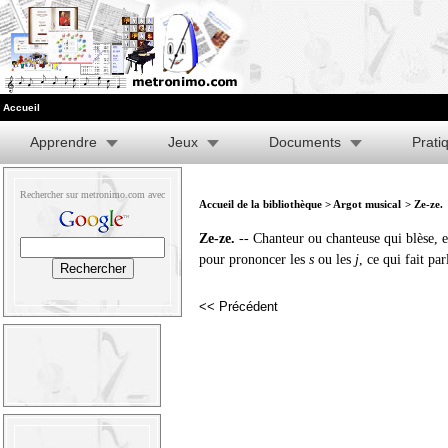
Accueil
Apprendre
Jeux
Documents
Prati
Rechercher sur metronimo.com avec
Accueil de la bibliothèque
>
Argot musical
> Ze-ze.
Ze-ze.
-- Chanteur ou chanteuse qui blèse, en
pour prononcer les
s
ou les
j
, ce qui fait pa
<< Précédent