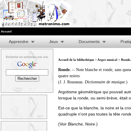
Accueil
Apprendre
Jeux
Documents
Prati
Rechercher sur metronimo.com avec
Accueil de la bibliothèque
>
Argot musical
> Ronde.
Ronde.
-- Note blanche et ronde, sans queu
quatre noires.
(J. J. Rousseau.
Dictionnaire de musique
.)
Argotisme géométrique qui pouvait autre
lorsque la
ronde
, ou semi-brève, était
Est-ce que la blanche, la noire et la cro
quadruple n'ont pas toutes la tête
rond
(Voir
Blanche
,
Noire
.)