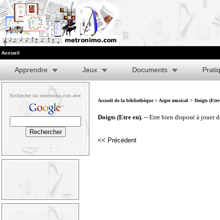
Accueil
Apprendre
Jeux
Documents
Prati
Rechercher sur metronimo.com avec
Accueil de la bibliothèque
>
Argot musical
> Doigts (Etre
Doigts (Etre en).
-- Etre bien disposé à jouer 
<< Précédent