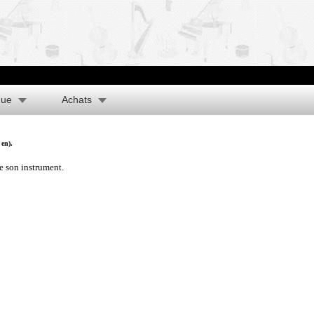
que
Achats
 en).
de son instrument.