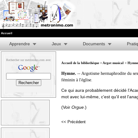
Accueil
Apprendre
Jeux
Documents
Prati
Rechercher sur metronimo.com avec
Accueil de la bibliothèque
>
Argot musical
> Hymne
Hymne.
-- Argotisme hermaphrodite du sex
féminin à l'église.
Ce qui aura probablement décidé l'Aca
mot avec lui-même, c'est qu'il est l'an
(Voir
Orgue
.)
<< Précédent