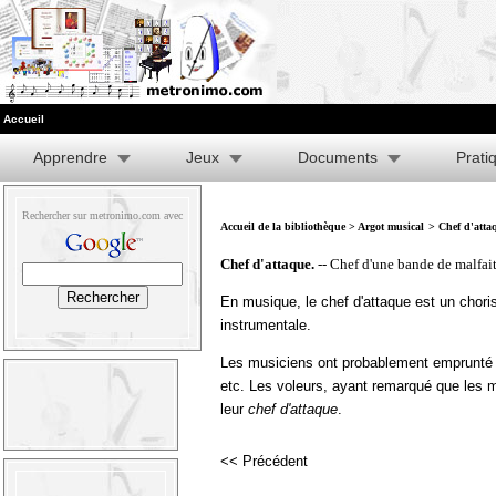
Accueil
Apprendre
Jeux
Documents
Prati
Rechercher sur metronimo.com avec
Accueil de la bibliothèque
>
Argot musical
> Chef d'atta
Chef d'attaque.
-- Chef d'une bande de malfait
En musique, le chef d'attaque est un chori
instrumentale.
Les musiciens ont probablement emprunté ce
etc. Les voleurs, ayant remarqué que les m
leur
chef d'attaque
.
<< Précédent