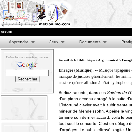
Accueil
Apprendre
Jeux
Documents
Prati
Rechercher sur metronimo.com avec
Accueil de la bibliothèque
>
Argot musical
> Enragé
Enragée (Musique).
-- Musique tapageuse e
manque de justesse généralement, les anima
n'est-ce qu'une allusion à l'état hydrophobi
Berlioz raconte, dans ses
Soirées de l'
d'un piano devenu enragé à la suite d'
L'infortuné clavier avait à subir trente 
mineur de Mendelssohn. A peine le ving
terminé son dernier accord, voilà le p
tout seul le concerto. C'est un déluge d
d'arpèges. Le public effrayé s'agite. U