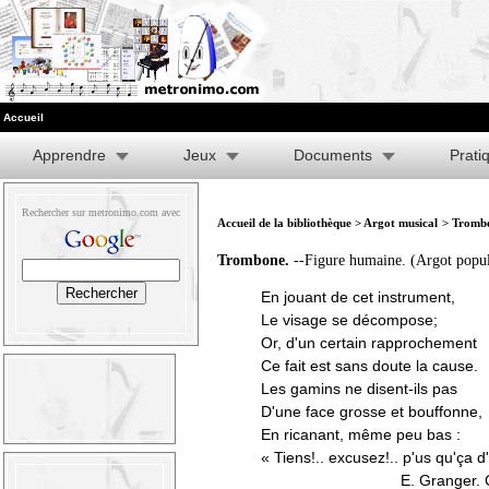
Accueil
Apprendre
Jeux
Documents
Prati
Rechercher sur metronimo.com avec
Accueil de la bibliothèque
>
Argot musical
> Tromb
Trombone.
--Figure humaine. (Argot popul
En jouant de cet instrument,
Le visage se décompose;
Or, d'un certain rapprochement
Ce fait est sans doute la cause.
Les gamins ne disent-ils pas
D'une face grosse et bouffonne,
En ricanant, même peu bas :
« Tiens!.. excusez!.. p'us qu'ça 
E. Granger. Chan