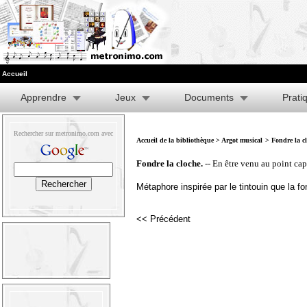
Accueil
Apprendre
Jeux
Documents
Prati
Rechercher sur metronimo.com avec
Accueil de la bibliothèque
>
Argot musical
> Fondre la c
Fondre la cloche.
-- En être venu au point capi
Métaphore inspirée par le tintouin que la f
<< Précédent