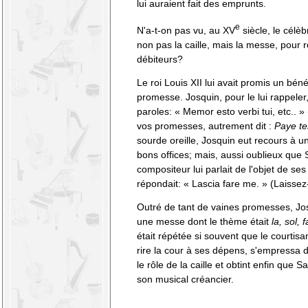
lui auraient fait des emprunts.
e
N'a-t-on pas vu, au XV
siècle, le célèb
non pas la caille, mais la messe, pour 
débiteurs?
Le roi Louis XII lui avait promis un béné
promesse. Josquin, pour le lui rappele
paroles: « Memor esto verbi tui, etc.. 
vos promesses, autrement dit :
Paye te
sourde oreille, Josquin eut recours à un
bons offices; mais, aussi oublieux que 
compositeur lui parlait de l'objet de ses
répondait: « Lascia fare me. » (Laissez-
Outré de tant de vaines promesses, J
une messe dont le thème était
la, sol, 
était répétée si souvent que le courtisan
rire la cour à ses dépens, s'empressa 
le rôle de la caille et obtint enfin que
son musical créancier.