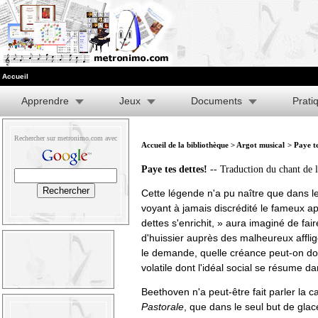
Accueil
Apprendre
Jeux
Documents
Prati
Rechercher sur metronimo.com avec
Accueil de la bibliothèque
>
Argot musical
> Paye te
Paye tes dettes!
-- Traduction du chant de l
Cette légende n'a pu naître que dans le
voyant à jamais discrédité le fameux 
dettes s'enrichit, » aura imaginé de faire
d'huissier auprès des malheureux afflig
le demande, quelle créance peut-on d
volatile dont l'idéal social se résume da
Beethoven n'a peut-être fait parler la c
Pastorale
, que dans le seul but de glac