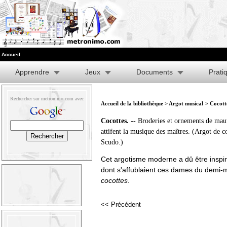
Accueil
Apprendre
Jeux
Documents
Prati
Rechercher sur metronimo.com avec
Accueil de la bibliothèque
>
Argot musical
> Cocott
Cocottes.
-- Broderies et ornements de mauv
attifent la musique des maîtres. (Argot de co
Scudo.)
Cet argotisme moderne a dû être inspi
dont s'affublaient ces dames du demi
cocottes
.
<< Précédent