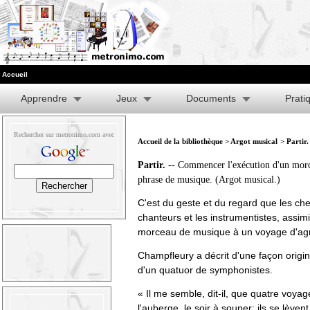
Accueil
Apprendre
Jeux
Documents
Prati
Rechercher sur metronimo.com avec
Accueil de la bibliothèque
>
Argot musical
> Partir.
Partir.
-- Commencer l'exécution d'un mor
phrase de musique. (Argot musical.)
C'est du geste et du regard que les ch
chanteurs et les instrumentistes, assimi
morceau de musique à un voyage d'ag
Champfleury a décrit d'une façon origi
d'un quatuor de symphonistes.
« Il me semble, dit-il, que quatre voya
l'auberge, le soir à souper; ils se lèven