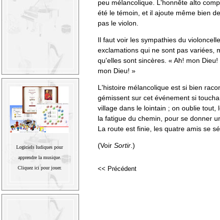
peu mélancolique. L'honnête alto compren
été le témoin, et il ajoute même bien d
pas le violon.
Il faut voir les sympathies du violoncell
exclamations qui ne sont pas variées, m
qu'elles sont sincères. « Ah! mon Dieu! r
mon Dieu! »
L'histoire mélancolique est si bien rac
gémissent sur cet événement si touchan
village dans le lointain ; on oublie tout,
la fatigue du chemin, pour se donner 
La route est finie, les quatre amis se s
(Voir
Sortir
.)
Logiciels ludiques pour
apprendre la musique.
Cliquez ici pour jouer.
<< Précédent