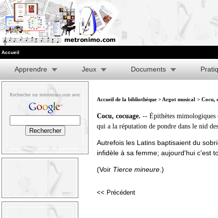
Accueil
Apprendre
Jeux
Documents
Prati
Rechercher sur metronimo.com avec
Accueil de la bibliothèque
>
Argot musical
> Cocu, 
Cocu, cocuage.
-- Épithètes mimologiques 
qui a la réputation de pondre dans le nid des
Autrefois les Latins baptisaient du sob
infidèle à sa femme; aujourd'hui c'est to
(Voir
Tierce mineure
.)
<< Précédent