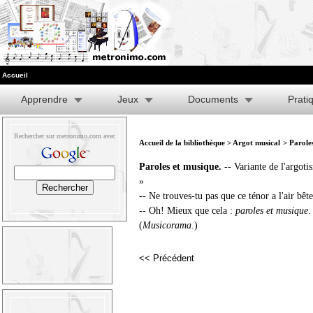
Accueil
Apprendre
Jeux
Documents
Prati
Rechercher sur metronimo.com avec
Accueil de la bibliothèque
>
Argot musical
> Parole
Paroles et musique.
-- Variante de l'argoti
»
-- Ne trouves-tu pas que ce ténor a l'air bêt
-- Oh! Mieux que cela :
paroles et musique
.
(
Musicorama
.)
<< Précédent