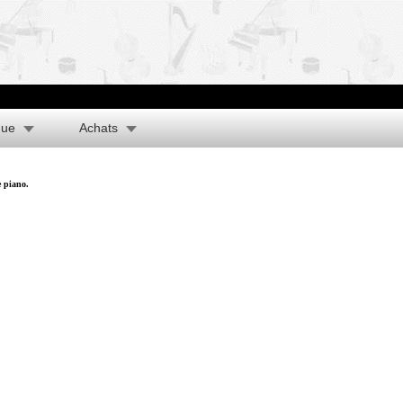
que
Achats
e piano.