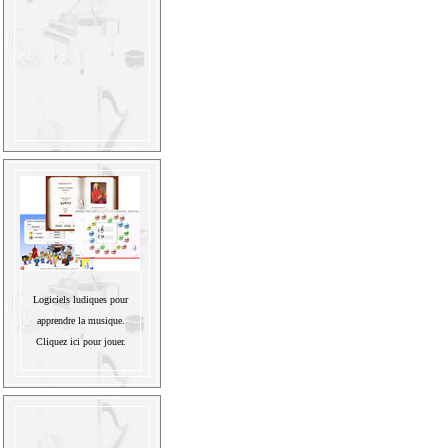
Logiciels ludiques pour
apprendre la musique.
Cliquez ici pour jouer.