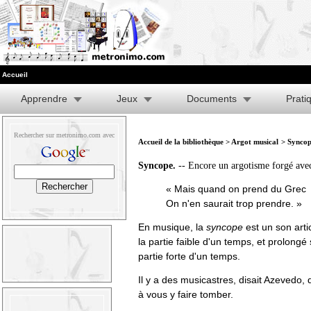
Accueil
Apprendre
Jeux
Documents
Prati
Rechercher sur metronimo.com avec
Accueil de la bibliothèque
>
Argot musical
> Syncop
Syncope.
-- Encore un argotisme forgé ave
« Mais quand on prend du Grec
On n'en saurait trop prendre. »
En musique, la
syncope
est un son arti
la partie faible d'un temps, et prolongé
partie forte d'un temps.
Il y a des musicastres, disait Azevedo, 
à vous y faire tomber.