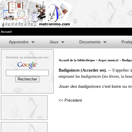
Accueil
Apprendre
Jeux
Documents
Prati
Rechercher sur metronimo.com avec
Accueil de la bibliothèque
>
Argot musical
> Badigo
Badigoinces (Accorder ses).
-- S'apprêter 
emprunté les
badigoinces
(les lèvres, la bou
Jouer des badigoinces
c'est boire ou m
<< Précédent