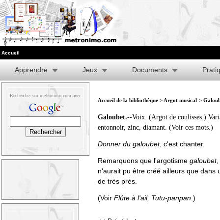
Accueil
Apprendre
Jeux
Documents
Prati
Rechercher sur metronimo.com avec
Accueil de la bibliothèque
>
Argot musical
> Galoub
Galoubet.
--Voix. (Argot de coulisses.) Vari
entonnoir, zinc, diamant. (Voir ces mots.)
Donner du galoubet
, c'est chanter.
Remarquons que l'argotisme
galoubet
,
n'aurait pu être créé ailleurs que dans 
de très près.
(Voir
Flûte à l'ail
,
Tutu-panpan
.)