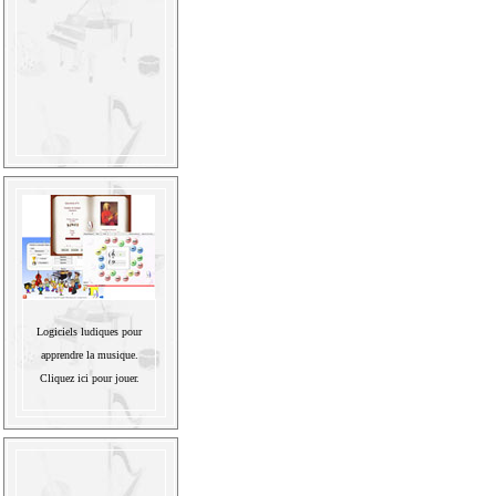
Logiciels ludiques pour
apprendre la musique.
Cliquez ici pour jouer.