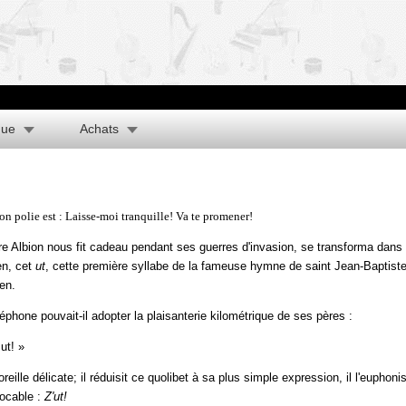
que
Achats
on polie est : Laisse-moi tranquille! Va te promener!
ère Albion nous fit cadeau pendant ses guerres d'invasion, se transforma dans
en, cet
ut
, cette première syllabe de la fameuse hymne de saint Jean-Baptist
en.
phone pouvait-il adopter la plaisanterie kilométrique de ses pères :
ut! »
eille délicate; il réduisit ce quolibet à sa plus simple expression, il l'euphonis
vocable :
Z'ut!