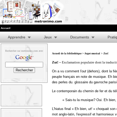
Accueil
Apprendre
Jeux
Documents
Prati
Rechercher sur metronimo.com avec
Accueil de la bibliothèque
>
Argot musical
> Zut!
Zut!
-- Exclamation populaire dont la traducti
On a vu comment l'
out
(dehors), dont la fi
peuple français en note de musique. Eh bi
des perles du. glossaire du gavroche parisi
Le contemporain du chemin de fer et du télé
« Sais-tu la musique? Oui. Eh bien, 
L'hiatus final « Eh bien,
ut!
» choquait son or
mot anglo-latin, l'expressif et harmonieux 