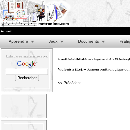
Accueil
Apprendre
Jeux
Documents
Prati
Rechercher sur metronimo.com avec
Accueil de la bibliothèque
>
Argot musical
> Violoniste (
Violoniste (Le).
-- Surnom ornithologique donn
<< Précédent