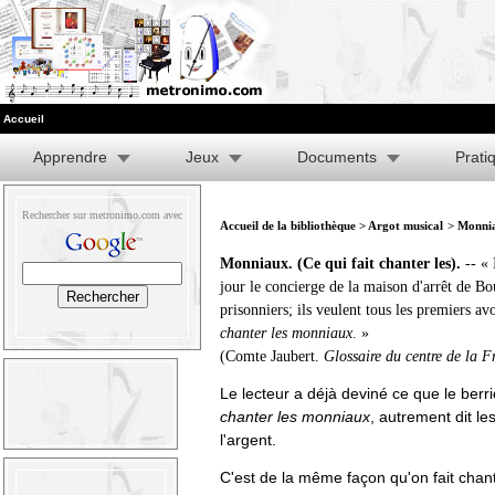
Accueil
Apprendre
Jeux
Documents
Prati
Rechercher sur metronimo.com avec
Accueil de la bibliothèque
>
Argot musical
> Monniau
Monniaux. (Ce qui fait chanter les).
-- « 
jour le concierge de la maison d'arrêt de Bo
prisonniers; ils veulent tous les premiers avo
chanter les monniaux
. »
(Comte Jaubert.
Glossaire du centre de la F
Le lecteur a déjà deviné ce que le ber
chanter les monniaux
, autrement dit le
l'argent.
C'est de la même façon qu'on fait chant