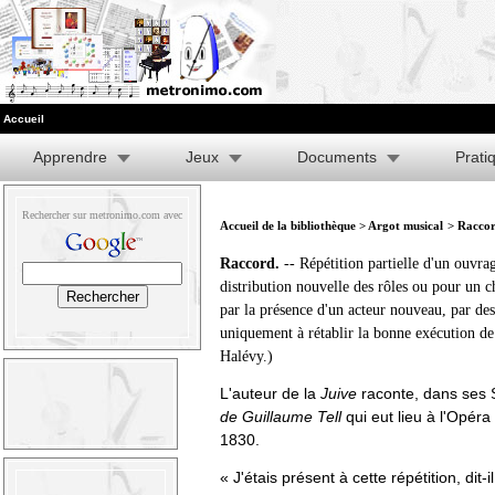
Accueil
Apprendre
Jeux
Documents
Prati
Rechercher sur metronimo.com avec
Accueil de la bibliothèque
>
Argot musical
> Raccor
Raccord.
-- Répétition partielle d'un ouvra
distribution nouvelle des rôles ou pour un 
par la présence d'un acteur nouveau, par des
uniquement à rétablir la bonne exécution de 
Halévy.)
L'auteur de la
Juive
raconte, dans ses S
de Guillaume Tell
qui eut lieu à l'Opéra 
1830.
« J'étais présent à cette répétition, dit-