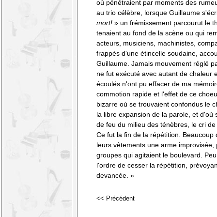
où pénétraient par moments des rumeurs
au trio célèbre, lorsque Guillaume s'écr
mort!
» un frémissement parcourut le t
tenaient au fond de la scène ou qui rem
acteurs, musiciens, machinistes, compa
frappés d'une étincelle soudaine, accour
Guillaume. Jamais mouvement réglé pa
ne fut exécuté avec autant de chaleur 
écoulés n'ont pu effacer de ma mémoire
commotion rapide et l'effet de ce choe
bizarre où se trouvaient confondus le c
la libre expansion de la parole, et d'o
de feu du milieu des ténèbres, le cri d
Ce fut la fin de la répétition. Beauco
leurs vêtements une arme improvisée, pa
groupes qui agitaient le boulevard. Peu
l'ordre de cesser la répétition, prévoya
devancée. »
<< Précédent