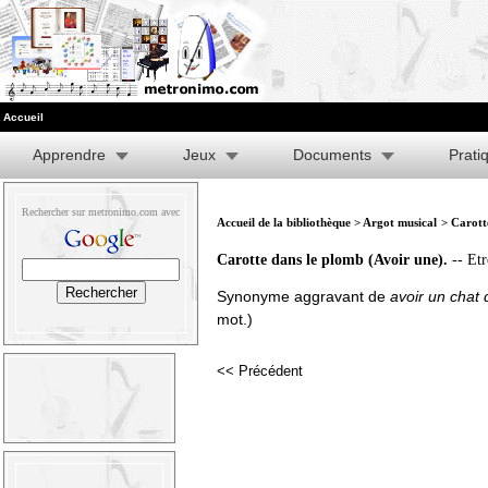
Accueil
Apprendre
Jeux
Documents
Prati
Rechercher sur metronimo.com avec
Accueil de la bibliothèque
>
Argot musical
> Carott
Carotte dans le plomb (Avoir une).
-- Et
Synonyme aggravant de
avoir un chat 
mot.)
<< Précédent