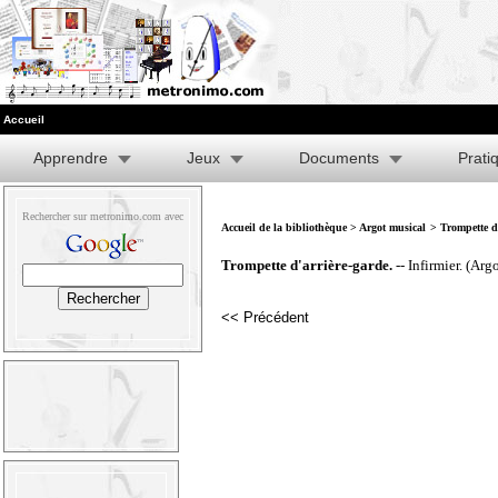
Accueil
Apprendre
Jeux
Documents
Prati
Rechercher sur metronimo.com avec
Accueil de la bibliothèque
>
Argot musical
> Trompette d'
Trompette d'arrière-garde.
-- Infirmier. (Arg
<< Précédent