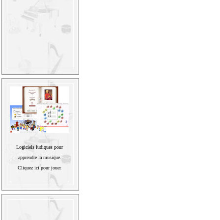
Logiciels ludiques pour
apprendre la musique.
Cliquez ici pour jouer.