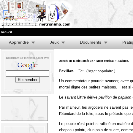
Accueil
Apprendre
Jeux
Documents
Prati
Rechercher sur metronimo.com avec
Accueil de la bibliothèque
>
Argot musical
> Pavillon.
Pavillon.
-- Fou. (Argot populaire.)
Un commentateur pourrait avancer, avec que
mortel digne des petites maisons. Il est si 
Le savant Littré dérive
pavillon
de
papillon
(
Par malheur, les argotiers ne savent pas l
l'étendard de la folie, sous le prétexte que
Le peuple n'est point si raffiné en matière
chapeau pointu, d'un pain de sucre, comme l