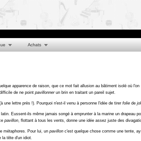
que
Achats
lque apparence de raison, que ce mot fait allusion au bâtiment isolé où l'on 
difficile de ne point
pavillonner
un brin en traitant un pareil sujet.
à une lettre près !). Pourquoi n'est-il venu à personne l'idée de tirer
folie
de
jol
e latin. Eussent-ils même jamais songé à emprunter à la marine un drapeau pou
 ce
pavillon
, flottant à tous les vents, donne une idée assez juste des divagat
 de métaphores. Pour lui, un
pavillon
c'est quelque chose comme une tente, aya
a tête d'un idiot.