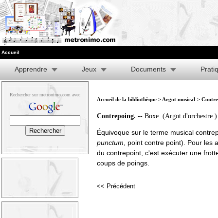
Accueil
Apprendre
Jeux
Documents
Prati
Rechercher sur metronimo.com avec
Accueil de la bibliothèque
>
Argot musical
> Contre
Contrepoing.
-- Boxe. (Argot d'orchestre.)
Équivoque sur le terme musical contrep
punctum
, point contre point). Pour les 
du contrepoint, c'est exécuter une frott
coups de poings.
<< Précédent