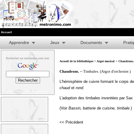
Accueil
Apprendre
Jeux
Documents
Prati
Rechercher sur metronimo.com avec
Accueil de la bibliothèque
>
Argot musical
> Chaudrons.
Chaudrons.
-- Timbales. (Argot d'orchestre.)
L'hémisphère de cuivre formant le corps de l
chaud
et
rond
.
L'adoption des timbales inventées par Sax
(Voir
Bassin
,
batterie de cuisine
,
timbale
.)
<< Précédent