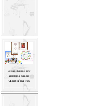
Logiciels ludiques pour
apprendre la musique.
Cliquez ici pour jouer.