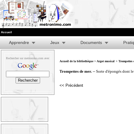
Accueil
Apprendre
Jeux
Documents
Prati
Rechercher sur metronimo.com avec
Accueil de la bibliothèque
>
Argot musical
> Trompettes 
Trompettes de mer.
-- Sorte d'épongés dont le
<< Précédent