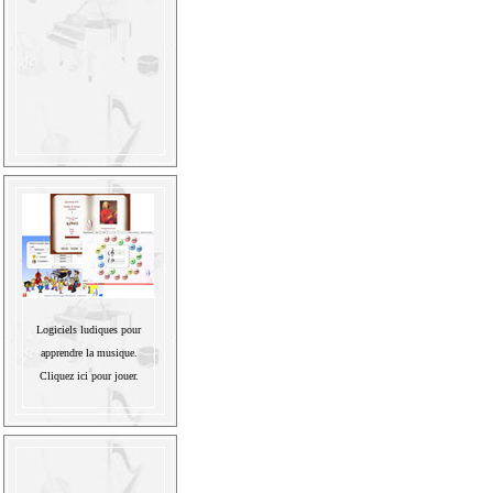
Logiciels ludiques pour
apprendre la musique.
Cliquez ici pour jouer.