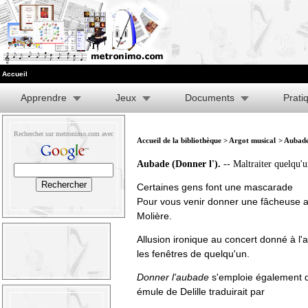
Accueil
Apprendre
Jeux
Documents
Prati
Rechercher sur metronimo.com avec
Accueil de la bibliothèque
>
Argot musical
> Aubade
Aubade (Donner l').
-- Maltraiter quelqu'u
Certaines gens font une mascarade
Pour vous venir donner une fâcheuse 
Molière.
Allusion ironique au concert donné à l'a
les fenêtres de quelqu'un.
Donner l'aubade
s'emploie également d
émule de Delille traduirait par