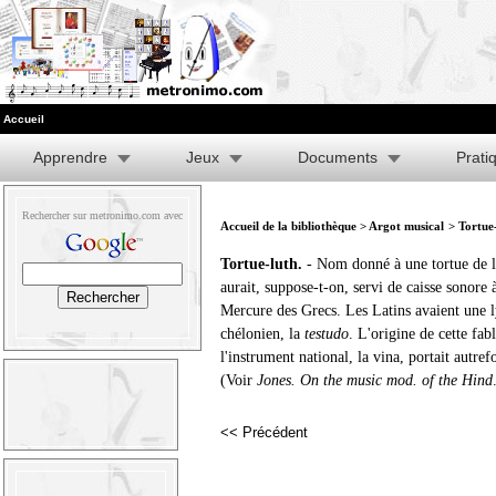
Accueil
Apprendre
Jeux
Documents
Prati
Rechercher sur metronimo.com avec
Accueil de la bibliothèque
>
Argot musical
> Tortue
Tortue-luth.
- Nom donné à une tortue de l
aurait, suppose-t-on, servi de caisse sonore 
Mercure des Grecs. Les Latins avaient une l
chélonien, la
testudo
. L'origine de cette fab
l'instrument national, la vina, portait autre
(Voir
Jones. On the music mod. of the Hind
<< Précédent