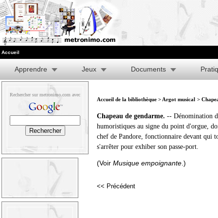
Accueil
Apprendre
Jeux
Documents
Prati
Rechercher sur metronimo.com avec
Accueil de la bibliothèque
>
Argot musical
> Chape
Chapeau de gendarme.
-- Dénomination d
humoristiques au signe du point d'orgue, do
chef de Pandore, fonctionnaire devant qui t
s'arrêter pour exhiber son passe-port.
(Voir
Musique empoignante
.)
<< Précédent