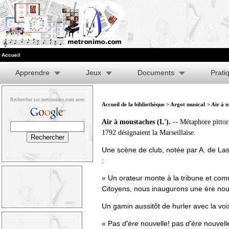
Accueil
Apprendre
Jeux
Documents
Prati
Rechercher sur metronimo.com avec
Accueil de la bibliothèque
>
Argot musical
> Air à 
Air à moustaches (L').
-- Métaphore pittor
1792 désignaient la Marseillaise.
Une scène de club, notée par A. de Las
:
« Un orateur monte à la tribune et com
Citoyens, nous inaugurons une ère nouv
Un gamin aussitôt de hurler avec la voi
« Pas
d'ère
nouvelle! pas
d'ère
nouvelle!