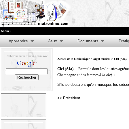
Accueil
Apprendre
Jeux
Documents
Prati
Rechercher sur metronimo.com avec
Accueil de la bibliothèque
>
Argot musical
> Clef (A la).
Clef (A la).
-- Formule dont les loustics agréme
Champagne et des femmes
à la clef.
»
S'ils se doutaient qu'en musique, les dièses
<< Précédent