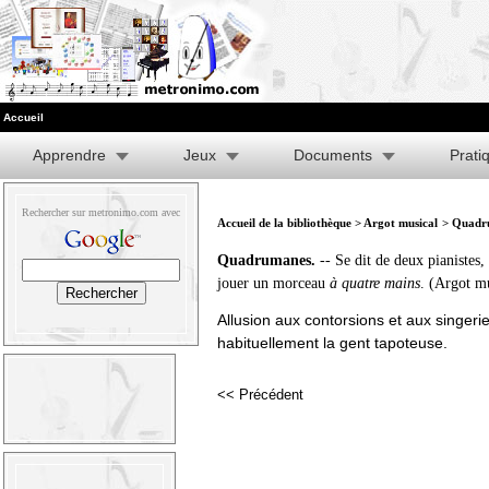
Accueil
Apprendre
Jeux
Documents
Prati
Rechercher sur metronimo.com avec
Accueil de la bibliothèque
>
Argot musical
> Quadr
Quadrumanes.
-- Se dit de deux pianistes,
jouer un morceau
à quatre mains
. (Argot mu
Allusion aux contorsions et aux singerie
habituellement la gent tapoteuse.
<< Précédent