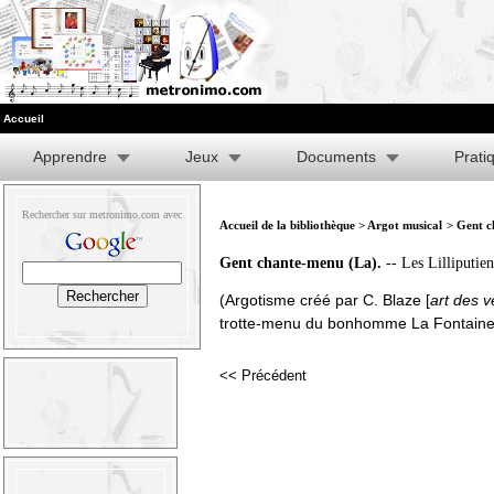
Accueil
Apprendre
Jeux
Documents
Prati
Rechercher sur metronimo.com avec
Accueil de la bibliothèque
>
Argot musical
> Gent c
Gent chante-menu (La).
-- Les Lilliputien
(Argotisme créé par C. Blaze [
art des v
trotte-menu du bonhomme La Fontaine
<< Précédent