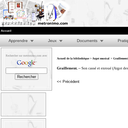
Accueil
Apprendre
Jeux
Documents
Prati
Rechercher sur metronimo.com avec
Accueil de la bibliothèque
>
Argot musical
> Graillement
Graillement.
-- Son cassé et enroué (Argot des
<< Précédent