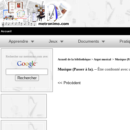
Accueil
Apprendre
Jeux
Documents
Prati
Rechercher sur metronimo.com avec
Accueil de la bibliothèque
>
Argot musical
> Musique (Pa
Musique (Passer à la).
-- Être confronté avec u
<< Précédent