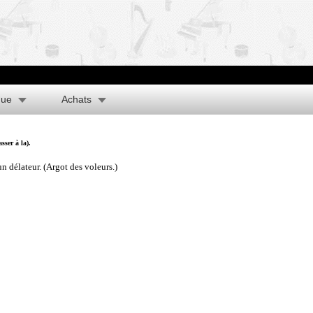
que
Achats
sser à la).
n délateur. (Argot des voleurs.)