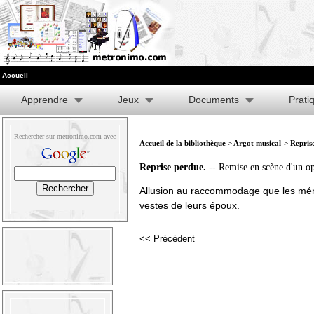
Accueil
Apprendre
Jeux
Documents
Prati
Rechercher sur metronimo.com avec
Accueil de la bibliothèque
>
Argot musical
> Repris
Reprise perdue.
-- Remise en scène d'un op
Allusion au raccommodage que les ména
vestes de leurs époux.
<< Précédent