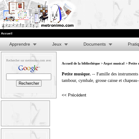
Accueil
Apprendre
Jeux
Documents
Prati
Rechercher sur metronimo.com avec
Accueil de la bibliothèque
>
Argot musical
> Petite
Petite musique.
-- Famille des instruments 
tambour, cymbale, grosse caisse et chapeau-
<< Précédent