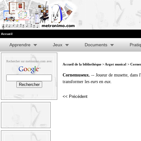
Accueil
Apprendre
Jeux
Documents
Prati
Rechercher sur metronimo.com avec
Accueil de la bibliothèque
>
Argot musical
> Corne
Cornemuseux.
-- Joueur de musette, dans l
transformer les
eurs
en
eux
.
<< Précédent