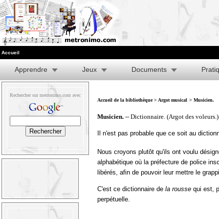
Accueil
Apprendre
Jeux
Documents
Prati
Rechercher sur metronimo.com avec
Accueil de la bibliothèque
>
Argot musical
> Musicien.
Musicien.
-- Dictionnaire. (Argot des voleurs.)
Il n'est pas probable que ce soit au dictio
Nous croyons plutôt qu'ils ont voulu désigne
alphabétique où la préfecture de police insc
libérés, afin de pouvoir leur mettre le grapp
C'est ce dictionnaire de
la rousse
qui est, 
perpétuelle.