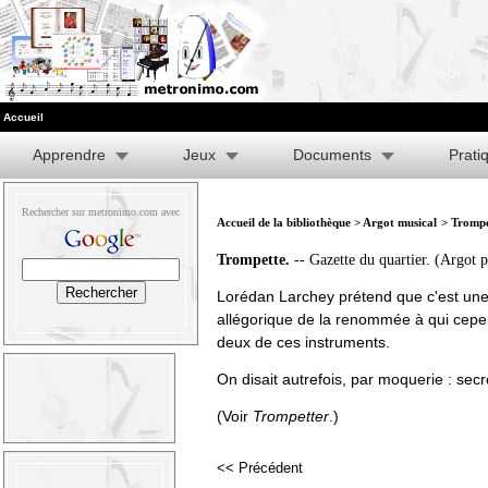
Accueil
Apprendre
Jeux
Documents
Prati
Rechercher sur metronimo.com avec
Accueil de la bibliothèque
>
Argot musical
> Trompe
Trompette.
-- Gazette du quartier. (Argot p
Lorédan Larchey prétend que c'est une 
allégorique de la renommée à qui cepe
deux de ces instruments.
On disait autrefois, par moquerie : se
(Voir
Trompetter
.)
<< Précédent