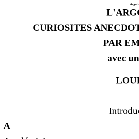
Argot 
L'ARG
CURIOSITES ANECDO
PAR E
avec un
LOU
Introdu
A