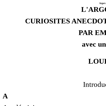
Argot 
L'ARG
CURIOSITES ANECDO
PAR E
avec un
LOU
Introdu
A