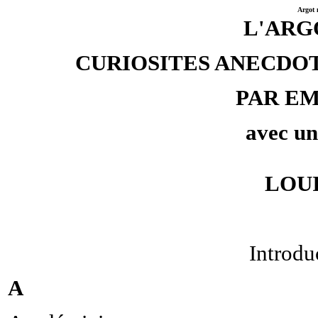
Argot 
L'ARG
CURIOSITES ANECDO
PAR E
avec un
LOU
Introdu
A