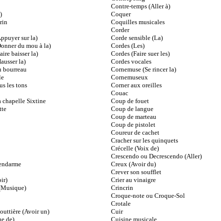
Contre-temps (Aller à)
)
Coquer
rin
Coquilles musicales
Corder
ppuyer sur la)
Corde sensible (La)
Donner du mou à la)
Cordes (Les)
ire baisser la)
Cordes (Faire suer les)
ausser la)
Cordes vocales
u bourreau
Cornemuse (Se rincer la)
le
Cornemuseux
us les tons
Corner aux oreilles
Couac
 chapelle Sixtine
Coup de fouet
tte
Coup de langue
Coup de marteau
Coup de pistolet
Coureur de cachet
Cracher sur les quinquets
Crécelle (Voix de)
Crescendo ou Decrescendo (Aller)
endarme
Creux (Avoir du)
Crever son soufflet
ir)
Crier au vinaigre
(Musique)
Crincrin
Croque-note ou Croque-Sol
Crotale
outtière (Avoir un)
Cuir
e de)
Cuisine musicale