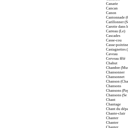
Canarie
Cancan
Canon
Cantonnade (C
Carillonner (S
Carotte dans 
Carreau (Le)
Cascades
Casse-cou
Casse-poitrine
Castagnettes (
Caveau
Cerveau fêlé
Chahut
Chambre (Mus
Chansonner
Chansonnet
Chanson (Chan
Chansons
Chansons (Pay
Chansons (Se 
Chant
Chantage
Chant du dépar
Chante-clair
Chanter
Chanter
Chanter