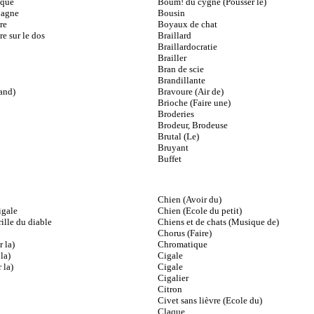
oque
Boum! du cygne (Pousser le)
pagne
Bousin
re
Boyaux de chat
re sur le dos
Braillard
Braillardocratie
Brailler
Bran de scie
Brandillante
and)
Bravoure (Air de)
Brioche (Faire une)
Broderies
Brodeur, Brodeuse
Brutal (Le)
Bruyant
Buffet
Chien (Avoir du)
igale
Chien (Ecole du petit)
ille du diable
Chiens et de chats (Musique de)
Chorus (Faire)
 la)
Chromatique
la)
Cigale
 la)
Cigale
Cigalier
Citron
Civet sans lièvre (Ecole du)
Claque