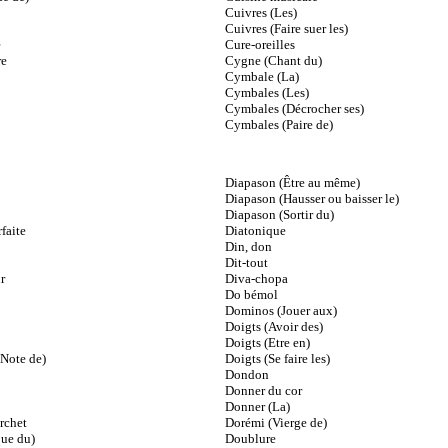
Cuivres (Les)
Cuivres (Faire suer les)
e
Cure-oreilles
re
Cygne (Chant du)
Cymbale (La)
Cymbales (Les)
Cymbales (Décrocher ses)
Cymbales (Paire de)
Diapason (Être au même)
Diapason (Hausser ou baisser le)
Diapason (Sortir du)
faite
Diatonique
Din, don
Dit-tout
r
Diva-chopa
Do bémol
Dominos (Jouer aux)
Doigts (Avoir des)
Doigts (Etre en)
Note de)
Doigts (Se faire les)
Dondon
Donner du cor
Donner (La)
rchet
Dorémi (Vierge de)
ue du)
Doublure