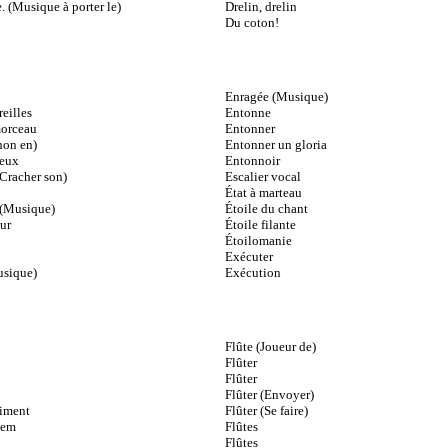
e. (Musique à porter le)
Drelin, drelin
Du coton!
Enragée (Musique)
reilles
Entonne
morceau
Entonner
non en)
Entonner un gloria
veux
Entonnoir
Cracher son)
Escalier vocal
État à marteau
(Musique)
Étoile du chant
ur
Étoile filante
Étoilomanie
Exécuter
usique)
Exécution
Flûte (Joueur de)
Flûter
Flûter
Flûter (Envoyer)
iment
Flûter (Se faire)
iem
Flûtes
Flûtes