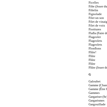
Ficelles
Fifre (Jouer du
Fifrelin
Fignolade
Filer un son
Filet de vinai
Filet de voix
Fioritures
Flafla (Faire d
Flageoler
Flageolets
Flageolets
Flonflons
Flûte!
Flûte
Flûte
Flûte
Flûte (Jouer de
G
Galoubet
Gamme (Chant
Gamme (Être h
Gammes
Gargariser (Se
Gargarismes
Gargouillade