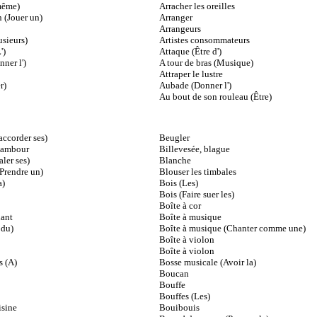
même)
Arracher les oreilles
n (Jouer un)
Arranger
Arrangeurs
usieurs)
Artistes consommateurs
')
Attaque (Être d')
nner l')
A tour de bras (Musique)
Attraper le lustre
r)
Aubade (Donner l')
Au bout de son rouleau (Être)
accorder ses)
Beugler
tambour
Billevesée, blague
ler ses)
Blanche
Prendre un)
Blouser les timbales
a)
Bois (Les)
Bois (Faire suer les)
Boîte à cor
nant
Boîte à musique
 du)
Boîte à musique (Chanter comme une)
Boîte à violon
Boîte à violon
 (A)
Bosse musicale (Avoir la)
Boucan
Bouffe
Bouffes (Les)
isine
Bouibouis