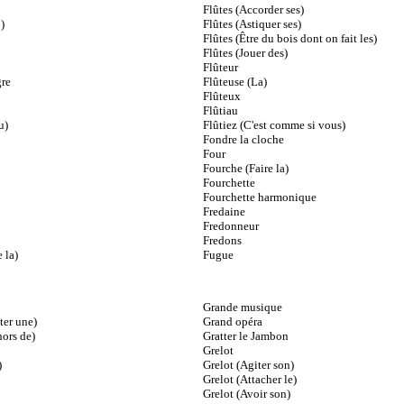
Flûtes (Accorder ses)
)
Flûtes (Astiquer ses)
Flûtes (Être du bois dont on fait les)
Flûtes (Jouer des)
Flûteur
gre
Flûteuse (La)
Flûteux
Flûtiau
u)
Flûtiez (C'est comme si vous)
Fondre la cloche
Four
Fourche (Faire la)
Fourchette
Fourchette harmonique
Fredaine
Fredonneur
Fredons
 la)
Fugue
Grande musique
er une)
Grand opéra
ors de)
Gratter le Jambon
Grelot
)
Grelot (Agiter son)
Grelot (Attacher le)
Grelot (Avoir son)