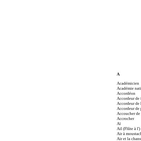
A
Académicien
Académie nat
Accordéon
Accordeur de f
Accordeur de 
Accordeur de 
Accoucher de 
Accrocher
Aï
Ail (Flûte à l')
Air à moustach
Air et la chans