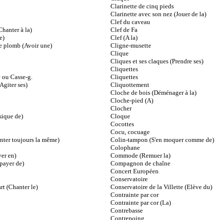
Clarinette de cinq pieds
Clarinette avec son nez (Jouer de la)
Clef du caveau
hanter à la)
Clef de Fa
e)
Clef (A la)
le plomb (Avoir une)
Cligne-musette
Clique
Cliques et ses claques (Prendre ses)
Cliquettes
 ou Casse-g.
Cliquettes
Agiter ses)
Cliquottement
Cloche de bois (Déménager à la)
Cloche-pied (A)
Clocher
ique de)
Cloque
Cocottes
Cocu, cocuage
ter toujours la même)
Colin-tampon (S'en moquer comme de)
Colophane
er en)
Commode (Remuer la)
payer de)
Compagnon de chaîne
Concert Européen
Conservatoire
t (Chanter le)
Conservatoire de la Villette (Elève du)
Contrainte par cor
Contrainte par cor (La)
Contrebasse
Contrepoing