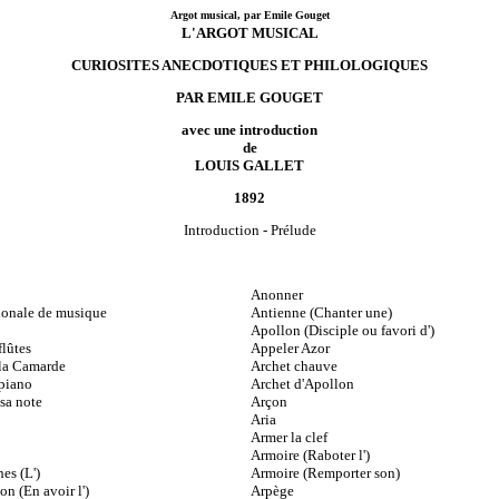
Argot musical, par Emile Gouget
L'ARGOT MUSICAL
CURIOSITES ANECDOTIQUES ET PHILOLOGIQUES
PAR EMILE GOUGET
avec une introduction
de
LOUIS GALLET
1892
Introduction
-
Prélude
Anonner
ionale de musique
Antienne (Chanter une)
Apollon (Disciple ou favori d')
lûtes
Appeler Azor
la Camarde
Archet chauve
piano
Archet d'Apollon
sa note
Arçon
Aria
Armer la clef
Armoire (Raboter l')
es (L')
Armoire (Remporter son)
on (En avoir l')
Arpège