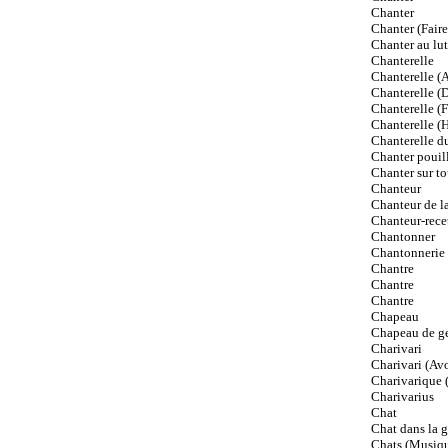
Chanter
Chanter (Faire
Chanter au lut
Chanterelle
Chanterelle (A
Chanterelle (
Chanterelle (Fa
Chanterelle (H
Chanterelle d
Chanter pouil
Chanter sur to
Chanteur
Chanteur de la
Chanteur-rece
Chantonner
Chantonnerie
Chantre
Chantre
Chantre
Chapeau
Chapeau de g
Charivari
Charivari (Avo
Charivarique 
Charivarius
Chat
Chat dans la g
Chats (Musiqu