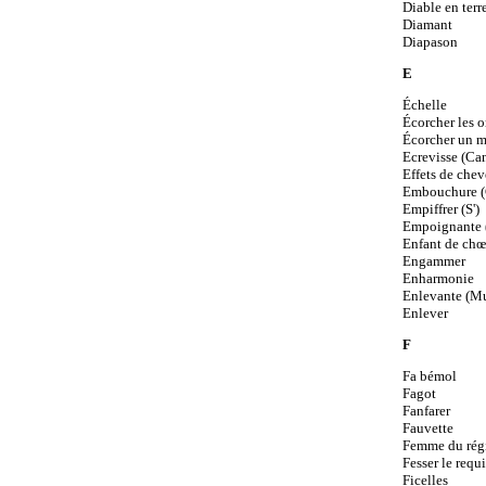
Diable en terr
Diamant
Diapason
E
Échelle
Écorcher les o
Écorcher un 
Ecrevisse (Ca
Effets de che
Embouchure (
Empiffrer (S')
Empoignante 
Enfant de chœ
Engammer
Enharmonie
Enlevante (M
Enlever
F
Fa bémol
Fagot
Fanfarer
Fauvette
Femme du rég
Fesser le requ
Ficelles