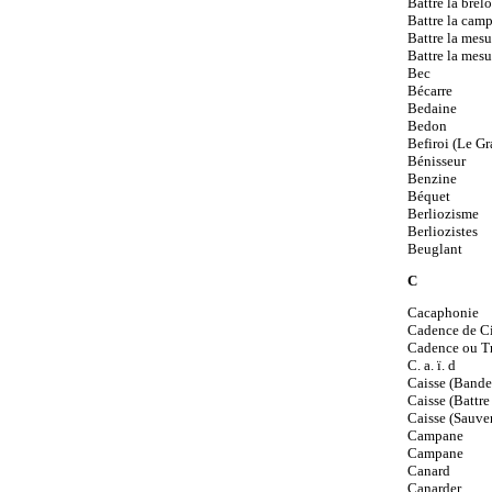
Battre la brel
Battre la cam
Battre la mesu
Battre la mesu
Bec
Bécarre
Bedaine
Bedon
Befiroi (Le Gr
Bénisseur
Benzine
Béquet
Berliozisme
Berliozistes
Beuglant
C
Cacaphonie
Cadence de C
Cadence ou Tr
C. a. ï. d
Caisse (Bander
Caisse (Battre 
Caisse (Sauver
Campane
Campane
Canard
Canarder