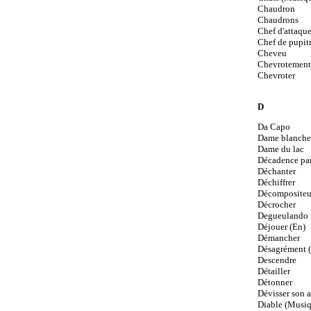
Chaudron
Chaudrons
Chef d'attaqu
Chef de pupit
Cheveu
Chevrotement
Chevroter
D
Da Capo
Dame blanche
Dame du lac
Décadence par
Déchanter
Déchiffrer
Décompositeu
Décrocher
Degueulando
Déjouer (En)
Démancher
Désagrément (
Descendre
Détailler
Détonner
Dévisser son a
Diable (Musiq