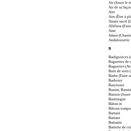
Air (Jouer le 
Air de sa faço
Airs
Airs (Être à pl
Airain sacré (L
Alléluia (Ento
Ame
Amen (Chante
Andalouserie
B
Badigoinces (
Baguettes de 
Baguettes (Ava
Bain de sons (
Barbe (Faire s
Barboter
Barytoner
Bassin, Bassi
Basson (Jouer
Bastringue
Bâton m
Bâtons rompus
Battant
Battant
Battante
Batterie de cu