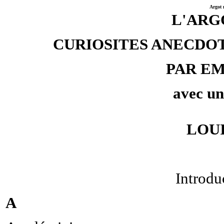
Argot 
L'ARG
CURIOSITES ANECDO
PAR E
avec un
LOU
Introdu
A